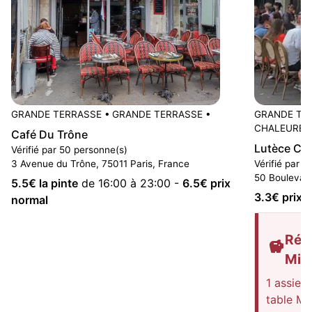
GRANDE TERRASSE
•
GRANDE TERRASSE
•
GRANDE TE
CHALEUREU
Café Du Trône
Lutèce Ca
Vérifié par 50 personne(s)
3 Avenue du Trône, 75011 Paris, France
Vérifié par 
50 Boulevard
5.5
€ la pinte
de 16:00 à 23:00
-
6.5
€ prix
3.3
€ prix 
normal
Rédu
Mis
1 assiet
table Mi