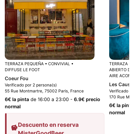
TERRAZA PEQUEÑA
•
CONVIVIAL
•
TERRAZA G
DIFFUSE LE FOOT
ABIERTO DE
AIRE ACON
Coeur Fou
Les Cause
Verificado por 2 persona(s)
55 Rue Montmartre, 75002 Paris, France
Verificado p
170 Rue Mon
6
€ la pinta
de 16:00 a 23:00
-
6.9
€ precio
6
€ la pinta
normal
normal
Descuento en reserva
MisterGoodBeer