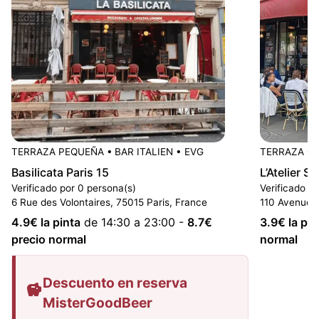
TERRAZA PEQUEÑA
•
BAR ITALIEN
•
EVG
TERRAZA G
Basilicata Paris 15
L’Atelier S
Verificado por 0 persona(s)
Verificado p
6 Rue des Volontaires, 75015 Paris, France
110 Avenue d
4.9
€ la pinta
de 14:30 a 23:00
-
8.7
€
3.9
€ la pin
precio normal
normal
Descuento en reserva
MisterGoodBeer