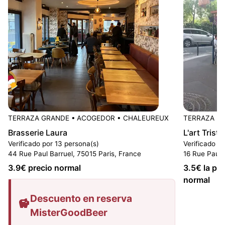
TERRAZA GRANDE
•
ACOGEDOR
•
CHALEUREUX
TERRAZA P
Brasserie Laura
L'art Triste
Verificado por 13 persona(s)
Verificado p
44 Rue Paul Barruel, 75015 Paris, France
16 Rue Paul 
3.9
€ precio normal
3.5
€ la pin
normal
Descuento en reserva
MisterGoodBeer