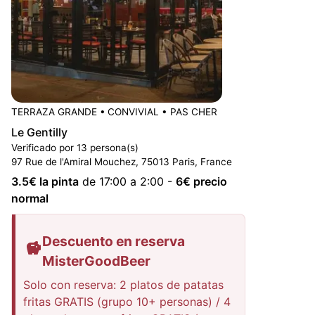
TERRAZA GRANDE
•
CONVIVIAL
•
PAS CHER
Le Gentilly
Verificado por 13 persona(s)
97 Rue de l'Amiral Mouchez, 75013 Paris, France
3.5
€ la pinta
de 17:00 a 2:00
-
6
€ precio
normal
Descuento en reserva
MisterGoodBeer
Solo con reserva: 2 platos de patatas
fritas GRATIS (grupo 10+ personas) / 4