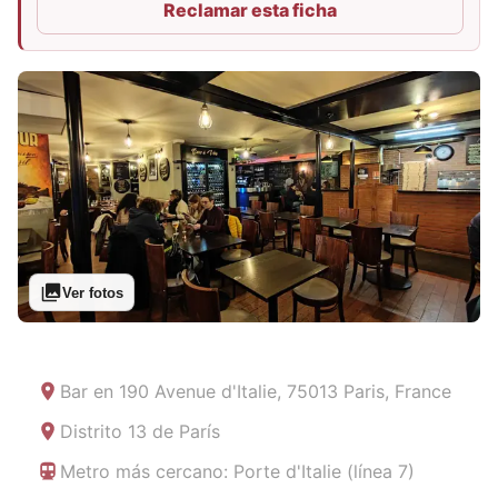
Reclamar esta ficha
Ver fotos
Bar en
190 Avenue d'Italie, 75013 Paris, France
Distrito 13 de París
Metro más cercano: Porte d'Italie (línea 7)