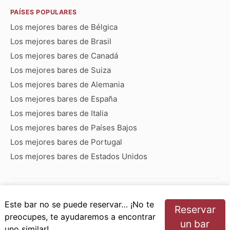
PAÍSES POPULARES
Los mejores bares de Bélgica
Los mejores bares de Brasil
Los mejores bares de Canadá
Los mejores bares de Suiza
Los mejores bares de Alemania
Los mejores bares de España
Los mejores bares de Italia
Los mejores bares de Países Bajos
Los mejores bares de Portugal
Los mejores bares de Estados Unidos
Bares que empiezan con:
Este bar no se puede reservar… ¡No te
Reservar
A
B
C
D
E
F
G
H
I
J
K
L
M
N
preocupes, te ayudaremos a encontrar
un bar
O
P
Q
R
S
T
U
V
W
X
Y
Z
uno similar!