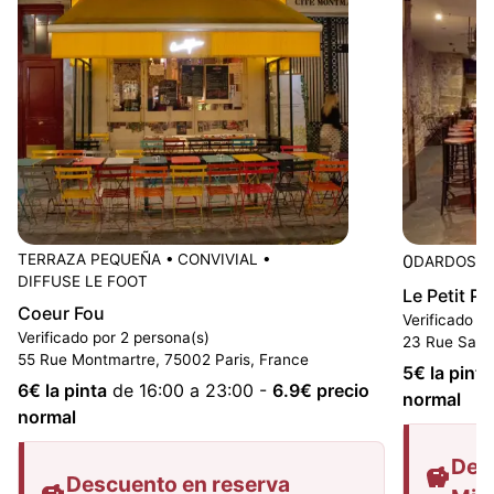
TERRAZA PEQUEÑA
•
CONVIVIAL
•
0
DARDOS
•
DIFFUSE LE FOOT
Le Petit P
Coeur Fou
Verificado p
Verificado por 2 persona(s)
23 Rue Saint
55 Rue Montmartre, 75002 Paris, France
5
€ la pinta
6
€ la pinta
de 16:00 a 23:00
-
6.9
€ precio
normal
normal
Des
Descuento en reserva