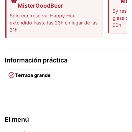
Mis
MisterGoodBeer
By reser
Solo con reserva: Happy Hour
glass of
extendido hasta las 23h en lugar de las
00h
21h
Información práctica
Terraza grande
El menú