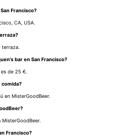
n San Francisco?
cisco, CA, USA.
terraza?
 terraza.
 quen's bar en San Francisco?
 es de 25 €.
e comida?
nú en MisterGoodBeer.
GoodBeer?
n MisterGoodBeer.
an Francisco?