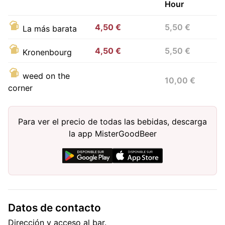
Hour
4,50 €
5,50 €
La más barata
4,50 €
5,50 €
Kronenbourg
weed on the
10,00 €
corner
Para ver el precio de todas las bebidas, descarga
la app MisterGoodBeer
Datos de contacto
Dirección y acceso al bar.