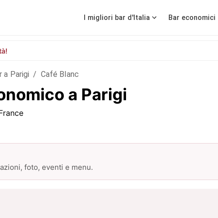
I migliori bar d'Italia
Bar economici 
tà!
r a Parigi
/
Café Blanc
onomico a Parigi
 France
zioni, foto, eventi e menu.