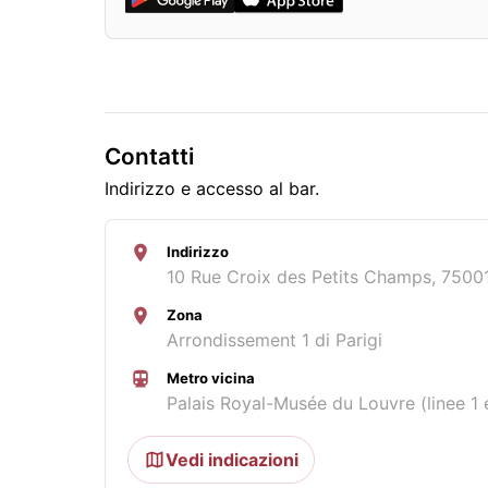
Contatti
Indirizzo e accesso al bar.
Indirizzo
10 Rue Croix des Petits Champs, 75001
Zona
Arrondissement 1 di Parigi
Metro vicina
Palais Royal-Musée du Louvre (linee 1 
Vedi indicazioni