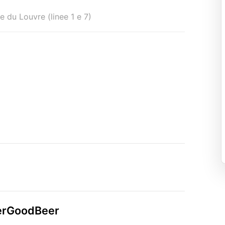
e du Louvre (linee 1 e 7)
sterGoodBeer