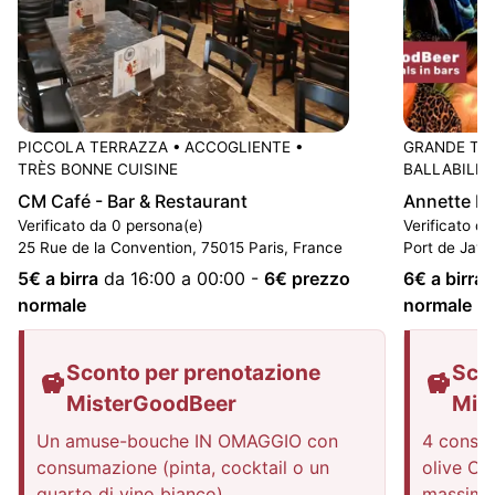
PICCOLA TERRAZZA
•
ACCOGLIENTE
•
GRANDE TE
TRÈS BONNE CUISINE
BALLABILE
CM Café - Bar & Restaurant
Annette K.
Verificato da 0 persona(e)
Verificato d
25 Rue de la Convention, 75015 Paris, France
Port de Jave
5
€ a birra
da 16:00 a 00:00
-
6
€ prezzo
6
€ a birra
normale
normale
Sconto per prenotazione
Sco
MisterGoodBeer
Mis
Un amuse-bouche IN OMAGGIO con
4 consum
consumazione (pinta, cocktail o un
olive O 
quarto di vino bianco)
massimo