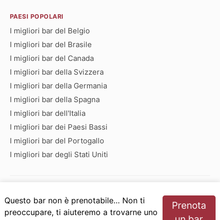
PAESI POPOLARI
I migliori bar del Belgio
I migliori bar del Brasile
I migliori bar del Canada
I migliori bar della Svizzera
I migliori bar della Germania
I migliori bar della Spagna
I migliori bar dell'Italia
I migliori bar dei Paesi Bassi
I migliori bar del Portogallo
I migliori bar degli Stati Uniti
Bar che iniziano con:
Questo bar non è prenotabile… Non ti
Prenota
A
B
C
D
E
F
G
H
I
J
K
L
M
N
preoccupare, ti aiuteremo a trovarne uno
un bar