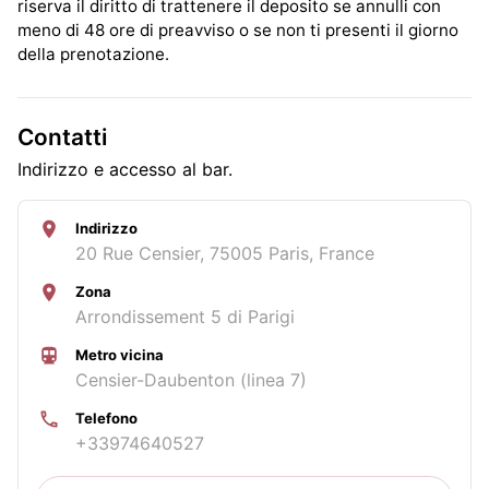
riserva il diritto di trattenere il deposito se annulli con
meno di 48 ore di preavviso o se non ti presenti il giorno
della prenotazione.
Contatti
Indirizzo e accesso al bar.
Indirizzo
20 Rue Censier, 75005 Paris, France
Zona
Arrondissement 5 di Parigi
Metro vicina
Censier-Daubenton (linea 7)
Telefono
+33974640527