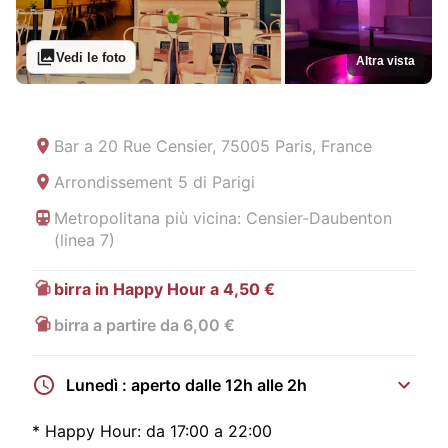
Vedi le foto
Altra vista
Bar a
20 Rue Censier, 75005 Paris, France
Arrondissement 5 di Parigi
Metropolitana più vicina: Censier-Daubenton
(linea 7)
birra in Happy Hour a 4,50 €
birra a partire da 6,00 €
Lunedì : aperto dalle 12h alle 2h
*
Happy Hour:
da 17:00 a 22:00