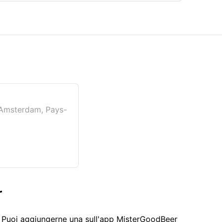
 Amsterdam, Pays-
r
. Puoi aggiungerne una sull'app MisterGoodBeer