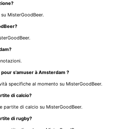
azione?
nu su MisterGoodBeer.
oodBeer?
isterGoodBeer.
erdam?
notazioni.
tés pour s'amuser à Amsterdam ?
tività specifiche al momento su MisterGoodBeer.
tite di calcio?
te partite di calcio su MisterGoodBeer.
rtite di rugby?