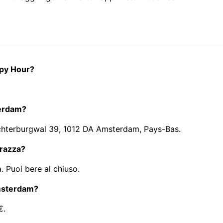
ppy Hour?
terdam?
 Achterburgwal 39, 1012 DA Amsterdam, Pays-Bas.
rrazza?
. Puoi bere al chiuso.
Amsterdam?
€.