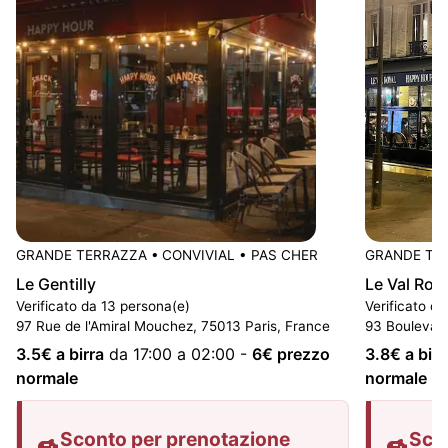
GRANDE TERRAZZA
•
CONVIVIAL
•
PAS CHER
GRANDE TE
Le Gentilly
Le Val Roy
Verificato da 13 persona(e)
Verificato d
97 Rue de l'Amiral Mouchez, 75013 Paris, France
93 Boulevard
3.5
€ a birra
da 17:00 a 02:00
-
6
€ prezzo
3.8
€ a birr
normale
normale
Sconto per prenotazione
Sco