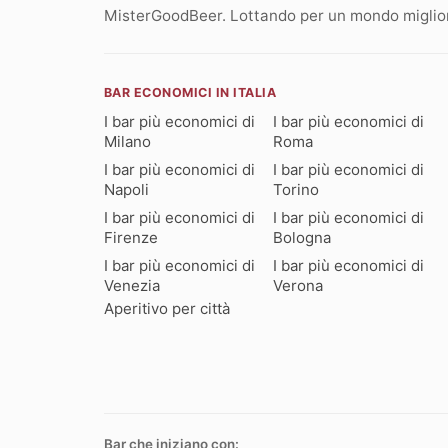
MisterGoodBeer. Lottando per un mondo migliore
BAR ECONOMICI IN ITALIA
I bar più economici di
I bar più economici di
Milano
Roma
I bar più economici di
I bar più economici di
Napoli
Torino
I bar più economici di
I bar più economici di
Firenze
Bologna
I bar più economici di
I bar più economici di
Venezia
Verona
Aperitivo per città
Bar che iniziano con: