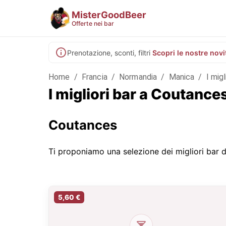
MisterGoodBeer
Offerte nei bar
Prenotazione, sconti, filtri
Scopri le nostre novi
Home
/
Francia
/
Normandia
/
Manica
/
I mig
I migliori bar a Coutanc
Coutances
Ti proponiamo una selezione dei migliori bar di
5,60 €