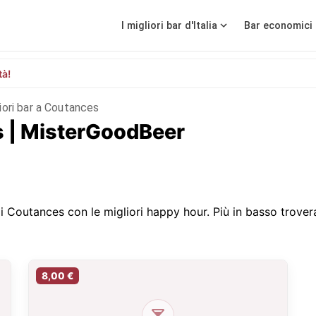
I migliori bar d'Italia
Bar economici 
tà!
liori bar a Coutances
es | MisterGoodBeer
 Coutances con le migliori happy hour. Più in basso troverai 
8,00 €