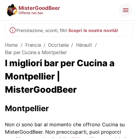
MisterGoodBeer
Offerte nei bar
Prenotazione, sconti, filtri
Scopri le nostre novità!
Home
/
Francia
/
Occitania
/
Hérault
/
Bar per Cucina a Montpellier
I migliori bar per Cucina a
Montpellier |
MisterGoodBeer
Montpellier
Non ci sono bar al momento che offrono Cucina su
MisterGoodBeer. Non preoccuparti, puoi proporci