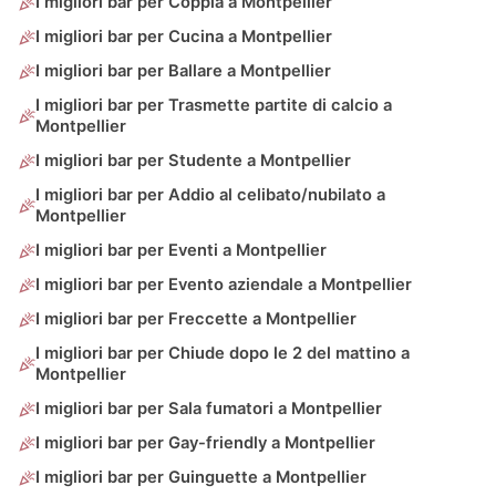
I migliori bar per Coppia a Montpellier
I migliori bar per Cucina a Montpellier
I migliori bar per Ballare a Montpellier
I migliori bar per Trasmette partite di calcio a
Montpellier
I migliori bar per Studente a Montpellier
I migliori bar per Addio al celibato/nubilato a
Montpellier
I migliori bar per Eventi a Montpellier
I migliori bar per Evento aziendale a Montpellier
I migliori bar per Freccette a Montpellier
I migliori bar per Chiude dopo le 2 del mattino a
Montpellier
I migliori bar per Sala fumatori a Montpellier
I migliori bar per Gay-friendly a Montpellier
I migliori bar per Guinguette a Montpellier