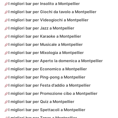
I migliori bar per Insolito a Montpellier
I migliori bar per Giochi da tavolo a Montpellier
I migliori bar per Videogiochi a Montpellier
I migliori bar per Jazz a Montpellier
I migliori bar per Karaoke a Montpellier
I migliori bar per Musicale a Montpellier
I migliori bar per Mixologia a Montpellier
I migliori bar per Aperto la domenica a Montpellier
I migliori bar per Economico a Montpellier
I migliori bar per Ping-pong a Montpellier
I migliori bar per Festa d'addio a Montpellier
I migliori bar per Promozione cibo a Montpellier
I migliori bar per Quiz a Montpellier
I migliori bar per Spettacoli a Montpellier