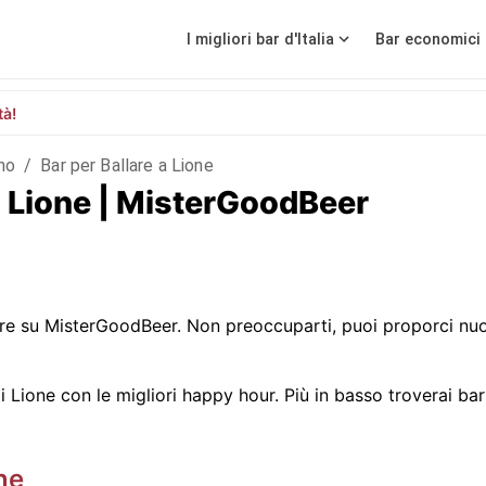
I migliori bar d'Italia
Bar economici 
tà!
no
/
Bar per Ballare a Lione
e a Lione | MisterGoodBeer
re su MisterGoodBeer. Non preoccuparti, puoi proporci nuo
Lione con le migliori happy hour. Più in basso troverai bar c
ne