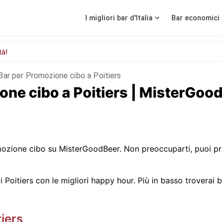
I migliori bar d'Italia
Bar economici 
tà!
Bar per Promozione cibo a Poitiers
ione cibo a Poitiers | MisterGoo
zione cibo su MisterGoodBeer. Non preoccuparti, puoi pro
Poitiers con le migliori happy hour. Più in basso troverai ba
tiers