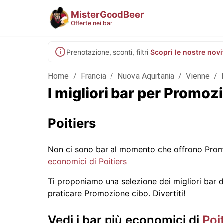
MisterGoodBeer
Offerte nei bar
Prenotazione, sconti, filtri
Scopri le nostre novi
Home
/
Francia
/
Nuova Aquitania
/
Vienne
/
I migliori bar per Promoz
Poitiers
Non ci sono bar al momento che offrono Promo
economici di Poitiers
Ti proponiamo una selezione dei migliori bar di 
praticare Promozione cibo. Divertiti!
Vedi i bar più economici di
Poi