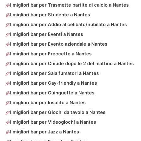
I migliori bar per Trasmette partite di calcio a Nantes
I migliori bar per Studente a Nantes
I migliori bar per Addio al celibato/nubilato a Nantes
I migliori bar per Eventi a Nantes
I migliori bar per Evento aziendale a Nantes
I migliori bar per Freccette a Nantes
I migliori bar per Chiude dopo le 2 del mattino a Nantes
I migliori bar per Sala fumatori a Nantes
I migliori bar per Gay-friendly a Nantes
I migliori bar per Guinguette a Nantes
I migliori bar per Insolito a Nantes
I migliori bar per Giochi da tavolo a Nantes
I migliori bar per Videogiochi a Nantes
I migliori bar per Jazz a Nantes