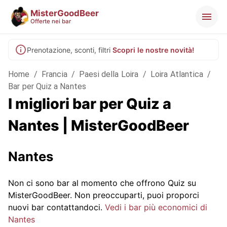
MisterGoodBeer
Offerte nei bar
Prenotazione, sconti, filtri
Scopri le nostre novità!
Home
/
Francia
/
Paesi della Loira
/
Loira Atlantica
/
Bar per Quiz a Nantes
I migliori bar per Quiz a
Nantes | MisterGoodBeer
Nantes
Non ci sono bar al momento che offrono Quiz su
MisterGoodBeer. Non preoccuparti, puoi proporci
nuovi bar contattandoci.
Vedi i bar più economici di
Nantes