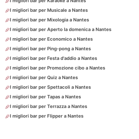
I migliori bar per Karaoke a Nantes
I migliori bar per Musicale a Nantes
I migliori bar per Mixologia a Nantes
I migliori bar per Aperto la domenica a Nantes
I migliori bar per Economico a Nantes
I migliori bar per Ping-pong a Nantes
I migliori bar per Festa d'addio a Nantes
I migliori bar per Promozione cibo a Nantes
I migliori bar per Quiz a Nantes
I migliori bar per Spettacoli a Nantes
I migliori bar per Tapas a Nantes
I migliori bar per Terrazza a Nantes
I migliori bar per Flipper a Nantes