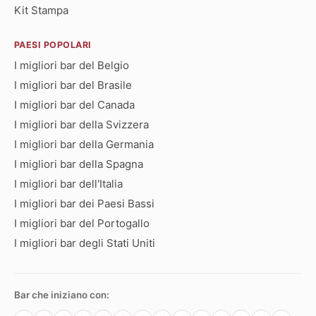
Kit Stampa
PAESI POPOLARI
I migliori bar del Belgio
I migliori bar del Brasile
I migliori bar del Canada
I migliori bar della Svizzera
I migliori bar della Germania
I migliori bar della Spagna
I migliori bar dell'Italia
I migliori bar dei Paesi Bassi
I migliori bar del Portogallo
I migliori bar degli Stati Uniti
Bar che iniziano con: