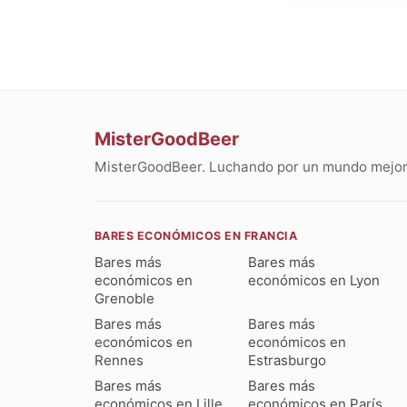
MisterGoodBeer
MisterGoodBeer. Luchando por un mundo mejor 
BARES ECONÓMICOS EN FRANCIA
Bares más
Bares más
económicos en
económicos en Lyon
Grenoble
Bares más
Bares más
económicos en
económicos en
Rennes
Estrasburgo
Bares más
Bares más
económicos en Lille
económicos en París