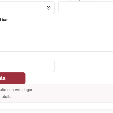
l bar
rás
uito con este lugar
ratuita