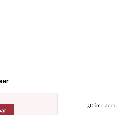
eer
¿Cómo apro
bar