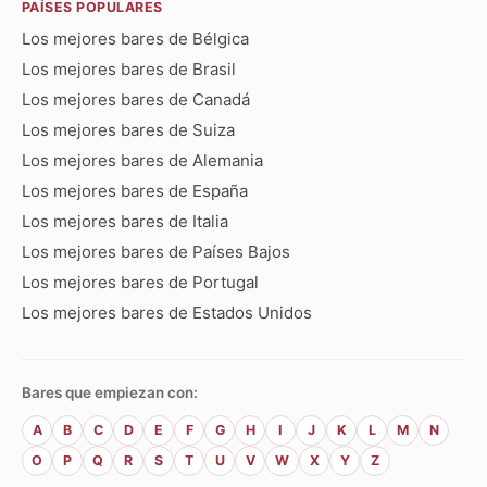
PAÍSES POPULARES
Los mejores bares de Bélgica
Los mejores bares de Brasil
Los mejores bares de Canadá
Los mejores bares de Suiza
Los mejores bares de Alemania
Los mejores bares de España
Los mejores bares de Italia
Los mejores bares de Países Bajos
Los mejores bares de Portugal
Los mejores bares de Estados Unidos
Bares que empiezan con:
A
B
C
D
E
F
G
H
I
J
K
L
M
N
O
P
Q
R
S
T
U
V
W
X
Y
Z