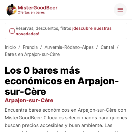
MisterGoodBeer
Ofertas en bares
Reservas, descuentos, filtros
¡descubre nuestras
novedades!
Inicio
/
Francia
/
Auvernia-Ródano-Alpes
/
Cantal
/
Bares en Arpajon-sur-Cère
Los 0 bares más
económicos en Arpajon-
sur-Cère
Arpajon-sur-Cère
Encuentra bares económicos en Arpajon-sur-Cère con
MisterGoodBeer: 0 locales seleccionados para quienes
buscan precios accesibles y buen ambiente. Las