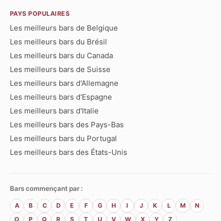
PAYS POPULAIRES
Les meilleurs bars de Belgique
Les meilleurs bars du Brésil
Les meilleurs bars du Canada
Les meilleurs bars de Suisse
Les meilleurs bars d'Allemagne
Les meilleurs bars d'Espagne
Les meilleurs bars d'Italie
Les meilleurs bars des Pays-Bas
Les meilleurs bars du Portugal
Les meilleurs bars des États-Unis
Bars commençant par :
A
B
C
D
E
F
G
H
I
J
K
L
M
N
O
P
Q
R
S
T
U
V
W
X
Y
Z