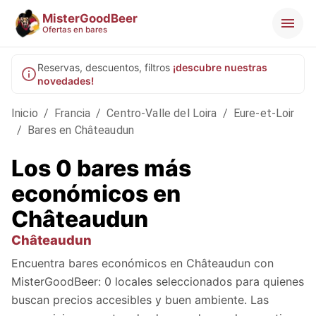
MisterGoodBeer
Ofertas en bares
Reservas, descuentos, filtros
¡descubre nuestras
novedades!
Inicio
/
Francia
/
Centro-Valle del Loira
/
Eure-et-Loir
/
Bares en Châteaudun
Los 0 bares más
económicos en
Châteaudun
Châteaudun
Encuentra bares económicos en Châteaudun con
MisterGoodBeer: 0 locales seleccionados para quienes
buscan precios accesibles y buen ambiente. Las