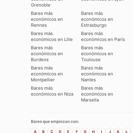
Grenoble
Bares más
Bares más
económicos en
económicos en
Rennes
Estrasburgo
Bares más
Bares más
económicos en Lille
económicos en París
Bares más
Bares más
económicos en
económicos en
Burdeos
Toulouse
Bares más
Bares más
económicos en
económicos en
Montpellier
Nantes
Bares más
Bares más
económicos en Niza
económicos en
Marsella
Bares que empiezan con:
A
B
C
D
E
F
G
H
I
J
K
L