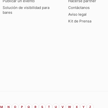
Publicar un evento
Hacerse partner
Solución de visibilidad para
Contáctanos
bares
Aviso legal
Kit de Prensa
M
N
O
P
Q
R
S
T
U
V
W
X
Y
Z