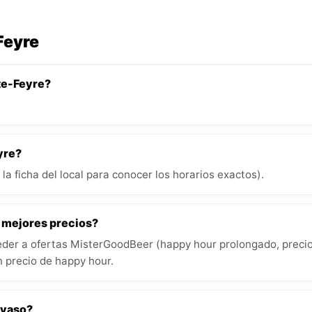
Feyre
te-Feyre?
yre?
la ficha del local para conocer los horarios exactos).
s mejores precios?
der a ofertas MisterGoodBeer (happy hour prolongado, precios
 precio de happy hour.
 vaso?