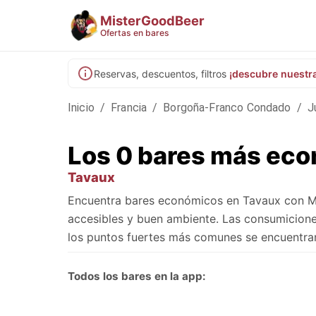
MisterGoodBeer
Ofertas en bares
Reservas, descuentos, filtros
¡descubre nuestr
Inicio
/
Francia
/
Borgoña-Franco Condado
/
J
Los 0 bares más ec
Tavaux
Encuentra bares económicos en Tavaux con Mi
accesibles y buen ambiente. Las consumiciones
los puntos fuertes más comunes se encuentra
Todos los bares en la app: