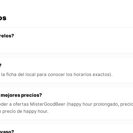
os
relos?
?
la ficha del local para conocer los horarios exactos).
s mejores precios?
der a ofertas MisterGoodBeer (happy hour prolongado, precios
 precio de happy hour.
 vaso?