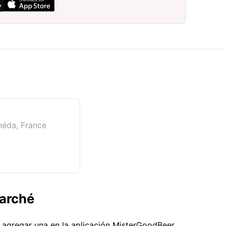
anéda, France
Marché
s agregar una en la aplicación MisterGoodBeer