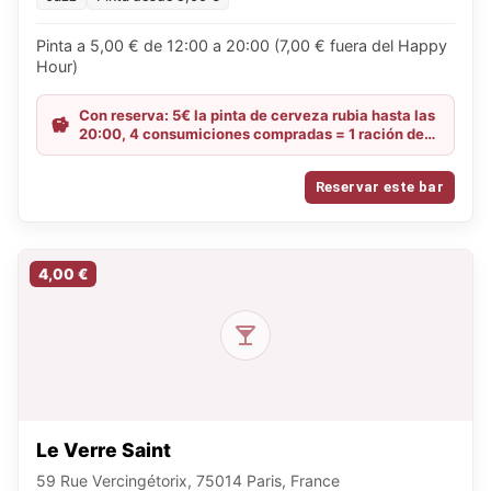
Pinta a 5,00 € de 12:00 a 20:00 (7,00 € fuera del Happy
Hour)
Con reserva: 5€ la pinta de cerveza rubia hasta las
20:00, 4 consumiciones compradas = 1 ración de
patatas fritas gratis y, para grupos de 10 personas,
1 tabla mixta gratis / De domingo a martes: 6€ la
Reservar este bar
Chouffe, la IPA y la Guinness, y 4€ la copa de vino
toda la noche
4,00 €
Le Verre Saint
59 Rue Vercingétorix, 75014 Paris, France