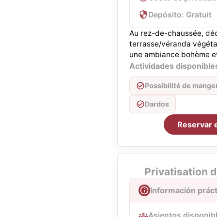
Depósito: Gratuit
Au rez-de-chaussée, déc
terrasse/véranda végétali
une ambiance bohème et
Actividades disponible
Possibilité de mange
Dardos
Reservar 
Privatisation d
Información práct
Asientos disponibl