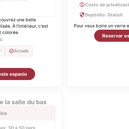
Costo de privatizaci
Depósito: Gratuit
ouvrez une belle
Pour veux boire un verre e
sée. À l'intérieur, c'est
 colorée.
Reservar es
s:
r
Arcade
este espacio
e la salle du bas
ica
es: 30 à 50 pers.