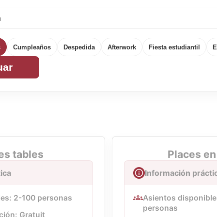
s
Cumpleaños
Despedida
Afterwork
Fiesta estudiantil
E
uar
s tables
Places en
ica
Información prácti
les: 2-100 personas
Asientos disponibles
personas
ción: Gratuit