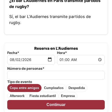
¿El bar L'Audiernes en París transmite partidos
de rugby?
Sí, el bar L'Audiernes transmite partidos de
rugby.
Reserva en L'Audiernes
Fecha*
Hora*
Número de personas*
Tipo de evento
Copa entre amigos
Cumpleaños
Despedida
Afterwork
Fiesta estudiantil
Empresa
Continuar