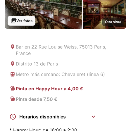
Ver fotos
Otra vista
Bar en
22 Rue Louise Weiss, 75013 Paris,
France
Distrito 13 de París
Metro más cercano: Chevaleret (línea 6)
Pinta en Happy Hour a 4,00 €
Pinta desde 7,50 €
Horarios disponibles
*
Happy Hour:
de 16:00 a 2:00