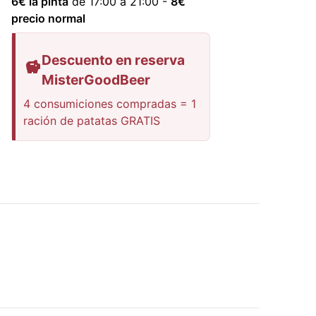
6
€ la pinta
de 17:00 a 21:00
-
8
€
precio normal
Descuento en reserva
MisterGoodBeer
4 consumiciones compradas = 1
ración de patatas GRATIS