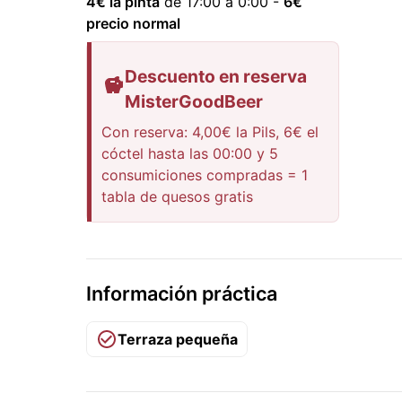
4
€ la pinta
de 17:00 a 0:00
-
6
€
precio normal
Descuento en reserva
MisterGoodBeer
Con reserva: 4,00€ la Pils, 6€ el
cóctel hasta las 00:00 y 5
consumiciones compradas = 1
tabla de quesos gratis
Información práctica
Terraza pequeña