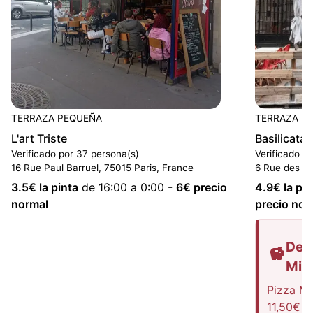
TERRAZA PEQUEÑA
TERRAZA P
L'art Triste
Basilicata 
Verificado por 37 persona(s)
Verificado p
16 Rue Paul Barruel, 75015 Paris, France
6 Rue des Vo
3.5
€ la pinta
de 16:00 a 0:00
-
6
€ precio
4.9
€ la pin
normal
precio nor
Des
Mis
Pizza Ma
11,50€