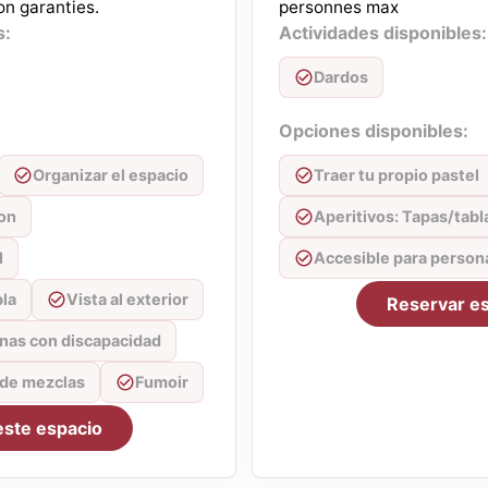
on garanties.
personnes max
s:
Actividades disponibles:
Dardos
Opciones disponibles:
Organizar el espacio
Traer tu propio pastel
ion
Aperitivos: Tapas/tabl
l
Accesible para person
bla
Vista al exterior
Reservar es
nas con discapacidad
 de mezclas
Fumoir
este espacio