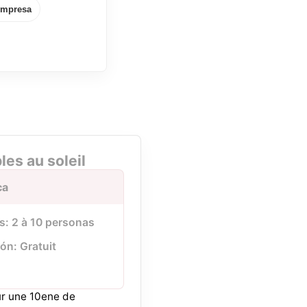
mpresa
es au soleil
ca
s: 2 à 10 personas
ón: Gratuit
ur une 10ene de