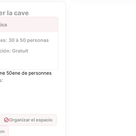
er la cave
ica
les: 30 à 50 personas
ción: Gratuit
 une 50ene de personnes
s:
Organizar el espacio
ion