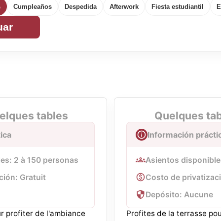
s
Cumpleaños
Despedida
Afterwork
Fiesta estudiantil
E
uar
elques tables
Quelques tabl
ica
Información prácti
les: 2 à 150 personas
Asientos disponible
ción: Gratuit
Costo de privatizaci
Depósito: Aucune
r profiter de l'ambiance
Profites de la terrasse po