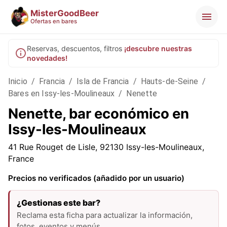
MisterGoodBeer
Ofertas en bares
Reservas, descuentos, filtros
¡descubre nuestras
novedades!
Inicio
/
Francia
/
Isla de Francia
/
Hauts-de-Seine
/
Bares en Issy-les-Moulineaux
/
Nenette
Nenette, bar económico en
Issy-les-Moulineaux
41 Rue Rouget de Lisle, 92130 Issy-les-Moulineaux,
France
Precios no verificados (añadido por un usuario)
¿Gestionas este bar?
Reclama esta ficha para actualizar la información,
fotos, eventos y menús.