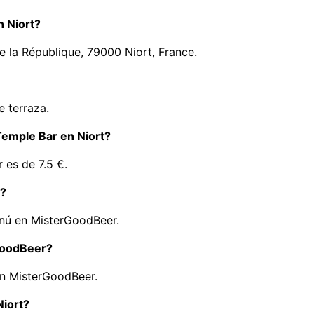
n Niort?
e la République, 79000 Niort, France.
e terraza.
 Temple Bar en Niort?
 es de 7.5 €.
a?
nú en MisterGoodBeer.
GoodBeer?
en MisterGoodBeer.
Niort?