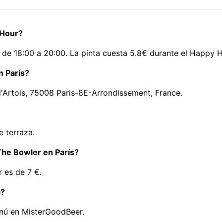
 Hour?
 de 18:00 a 20:00. La pinta cuesta 5.8€ durante el Happy H
n París?
d'Artois, 75008 Paris-8E-Arrondissement, France.
e terraza.
 The Bowler en París?
r es de 7 €.
a?
nú en MisterGoodBeer.