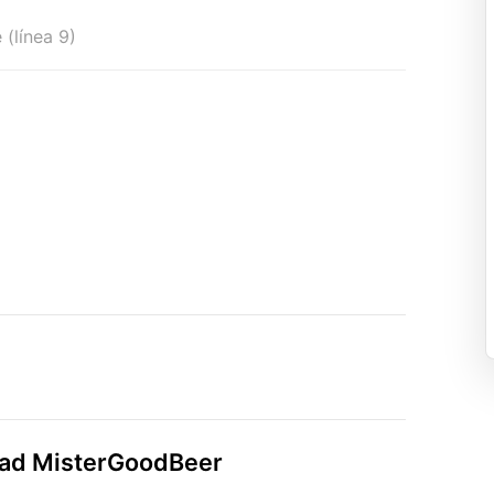
(línea 9)
idad MisterGoodBeer