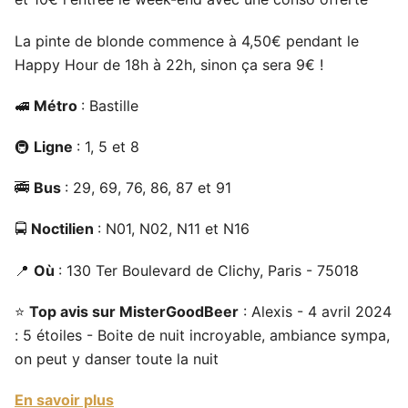
La pinte de blonde commence à 4,50€ pendant le
Happy Hour de 18h à 22h, sinon ça sera 9€ !
🚅
Métro
: Bastille
🚇
Ligne
: 1, 5 et 8
🚎
Bus
: 29, 69, 76, 86, 87 et 91
🚍
Noctilien
: N01, N02, N11 et N16
📍
Où
: 130 Ter Boulevard de Clichy, Paris - 75018
⭐
Top avis sur MisterGoodBeer
: Alexis - 4 avril 2024
: 5 étoiles - Boite de nuit incroyable, ambiance sympa,
on peut y danser toute la nuit
En savoir plus