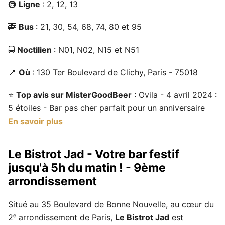
🚇
Ligne
: 2, 12, 13
🚎
Bus
: 21, 30, 54, 68, 74, 80 et 95
🚍
Noctilien
: N01, N02, N15 et N51
📍
Où
: 130 Ter Boulevard de Clichy, Paris - 75018
⭐
Top avis sur MisterGoodBeer
: Ovila - 4 avril 2024 :
5 étoiles - Bar pas cher parfait pour un anniversaire
En savoir plus
Le Bistrot Jad - Votre bar festif
jusqu'à 5h du matin ! - 9ème
arrondissement
Situé au 35 Boulevard de Bonne Nouvelle, au cœur du
2ᵉ arrondissement de Paris,
Le Bistrot Jad
est