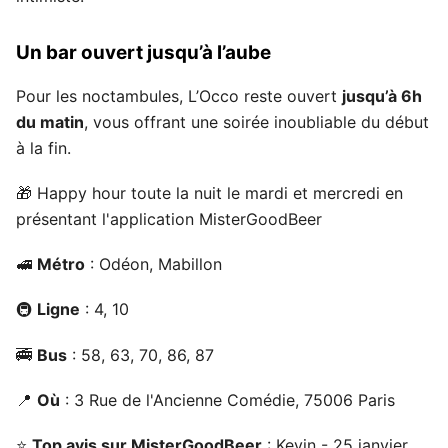
Un bar ouvert jusqu’à l’aube
Pour les noctambules, L’Occo reste ouvert
jusqu’à 6h
du matin
, vous offrant une soirée inoubliable du début
à la fin.
🎁 Happy hour toute la nuit le mardi et mercredi en
présentant l'application MisterGoodBeer
🚅
Métro
: Odéon, Mabillon
🚇
Ligne
: 4, 10
🚎
Bus
: 58, 63, 70, 86, 87
📍
Où
: 3 Rue de l'Ancienne Comédie, 75006 Paris
⭐
Top avis sur MisterGoodBeer
: Kevin - 25 janvier