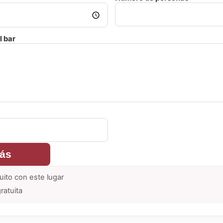
l bar
rás
uito con este lugar
ratuita