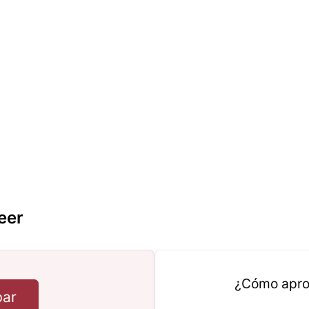
eer
¿Cómo apro
bar