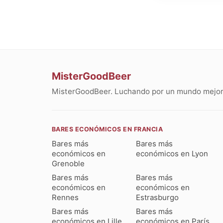
MisterGoodBeer
MisterGoodBeer. Luchando por un mundo mejor 
BARES ECONÓMICOS EN FRANCIA
Bares más
Bares más
económicos en
económicos en Lyon
Grenoble
Bares más
Bares más
económicos en
económicos en
Rennes
Estrasburgo
Bares más
Bares más
económicos en Lille
económicos en París