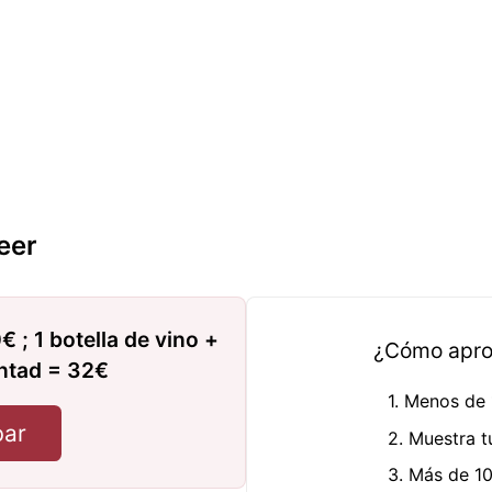
eer
€ ; 1 botella de vino +
¿Cómo apro
untad = 32€
1. Menos de
bar
2. Muestra t
3. Más de 10