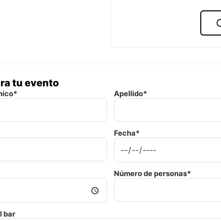
ra tu evento
nico*
Apellido*
Fecha*
Número de personas*
l bar