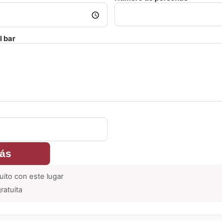
l bar
rás
uito con este lugar
ratuita