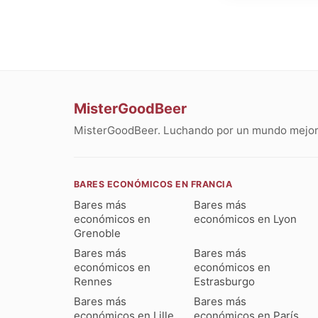
MisterGoodBeer
MisterGoodBeer. Luchando por un mundo mejor 
BARES ECONÓMICOS EN FRANCIA
Bares más
Bares más
económicos en
económicos en Lyon
Grenoble
Bares más
Bares más
económicos en
económicos en
Rennes
Estrasburgo
Bares más
Bares más
económicos en Lille
económicos en París