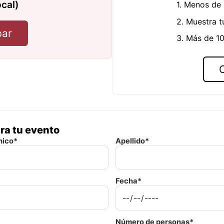
ocal)
1. Menos de
2. Muestra t
bar
3. Más de 10
ra tu evento
nico*
Apellido*
Fecha*
Número de personas*