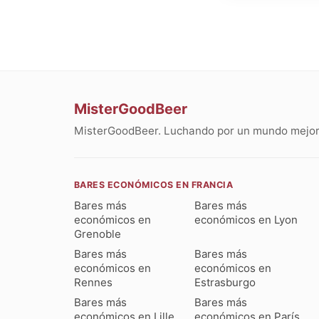
MisterGoodBeer
MisterGoodBeer. Luchando por un mundo mejor 
BARES ECONÓMICOS EN FRANCIA
Bares más
Bares más
económicos en
económicos en Lyon
Grenoble
Bares más
Bares más
económicos en
económicos en
Rennes
Estrasburgo
Bares más
Bares más
económicos en Lille
económicos en París