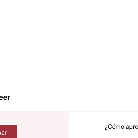
eer
¿Cómo apro
bar