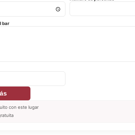
l bar
rás
uito con este lugar
ratuita