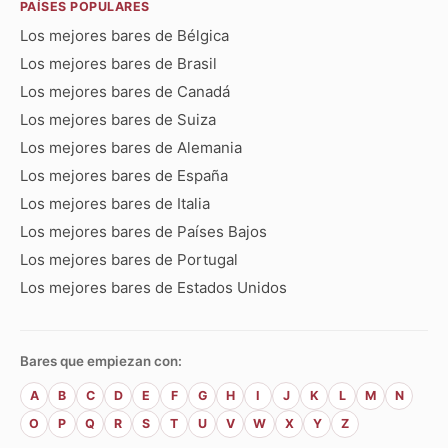
PAÍSES POPULARES
Los mejores bares de Bélgica
Los mejores bares de Brasil
Los mejores bares de Canadá
Los mejores bares de Suiza
Los mejores bares de Alemania
Los mejores bares de España
Los mejores bares de Italia
Los mejores bares de Países Bajos
Los mejores bares de Portugal
Los mejores bares de Estados Unidos
Bares que empiezan con:
A
B
C
D
E
F
G
H
I
J
K
L
M
N
O
P
Q
R
S
T
U
V
W
X
Y
Z