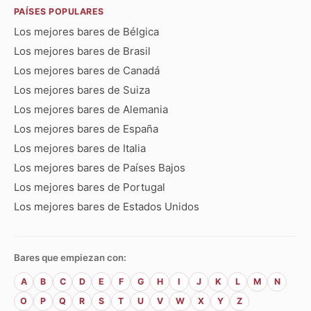
PAÍSES POPULARES
Los mejores bares de Bélgica
Los mejores bares de Brasil
Los mejores bares de Canadá
Los mejores bares de Suiza
Los mejores bares de Alemania
Los mejores bares de España
Los mejores bares de Italia
Los mejores bares de Países Bajos
Los mejores bares de Portugal
Los mejores bares de Estados Unidos
Bares que empiezan con:
A
B
C
D
E
F
G
H
I
J
K
L
M
N
O
P
Q
R
S
T
U
V
W
X
Y
Z