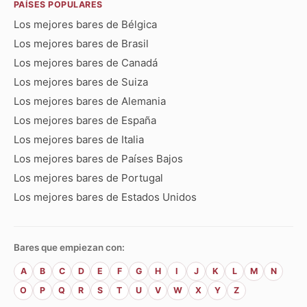
PAÍSES POPULARES
Los mejores bares de Bélgica
Los mejores bares de Brasil
Los mejores bares de Canadá
Los mejores bares de Suiza
Los mejores bares de Alemania
Los mejores bares de España
Los mejores bares de Italia
Los mejores bares de Países Bajos
Los mejores bares de Portugal
Los mejores bares de Estados Unidos
Bares que empiezan con:
A
B
C
D
E
F
G
H
I
J
K
L
M
N
O
P
Q
R
S
T
U
V
W
X
Y
Z