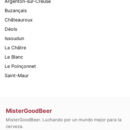
Argenton-sur-Creuse
Buzançais
Châteauroux
Déols
Issoudun
La Châtre
Le Blanc
Le Poinçonnet
Saint-Maur
MisterGoodBeer
MisterGoodBeer. Luchando por un mundo mejor para la
cerveza.