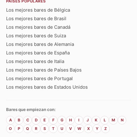
PAÍSES POPULARES
Los mejores bares de Bélgica
Los mejores bares de Brasil
Los mejores bares de Canadá
Los mejores bares de Suiza
Los mejores bares de Alemania
Los mejores bares de España
Los mejores bares de Italia
Los mejores bares de Países Bajos
Los mejores bares de Portugal
Los mejores bares de Estados Unidos
Bares que empiezan con:
A
B
C
D
E
F
G
H
I
J
K
L
M
N
O
P
Q
R
S
T
U
V
W
X
Y
Z