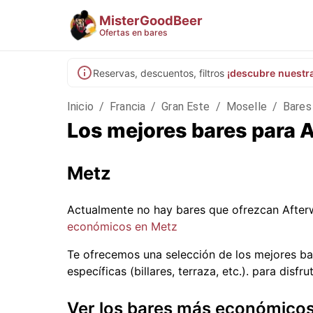
MisterGoodBeer
Ofertas en bares
Reservas, descuentos, filtros
¡descubre nuestr
Inicio
/
Francia
/
Gran Este
/
Moselle
/
Bares
Los mejores bares para 
Metz
Actualmente no hay bares que ofrezcan After
económicos en Metz
Te ofrecemos una selección de los mejores ba
específicas (billares, terraza, etc.).
para disfru
Ver los bares más económico