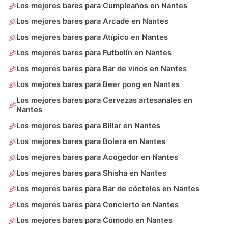
Los mejores bares para Cumpleaños en Nantes
Los mejores bares para Arcade en Nantes
Los mejores bares para Atípico en Nantes
Los mejores bares para Futbolín en Nantes
Los mejores bares para Bar de vinos en Nantes
Los mejores bares para Beer pong en Nantes
Los mejores bares para Cervezas artesanales en
Nantes
Los mejores bares para Billar en Nantes
Los mejores bares para Bolera en Nantes
Los mejores bares para Acogedor en Nantes
Los mejores bares para Shisha en Nantes
Los mejores bares para Bar de cócteles en Nantes
Los mejores bares para Concierto en Nantes
Los mejores bares para Cómodo en Nantes