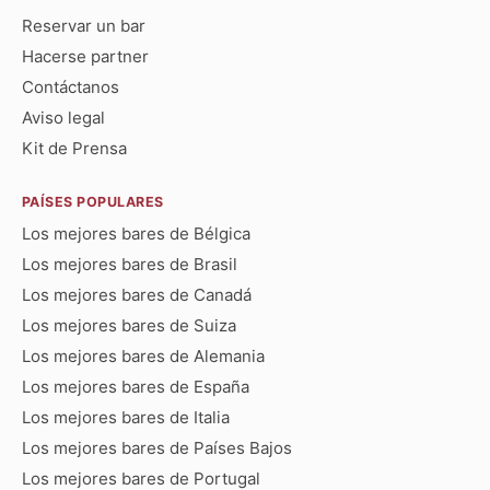
Reservar un bar
Hacerse partner
Contáctanos
Aviso legal
Kit de Prensa
PAÍSES POPULARES
Los mejores bares de Bélgica
Los mejores bares de Brasil
Los mejores bares de Canadá
Los mejores bares de Suiza
Los mejores bares de Alemania
Los mejores bares de España
Los mejores bares de Italia
Los mejores bares de Países Bajos
Los mejores bares de Portugal