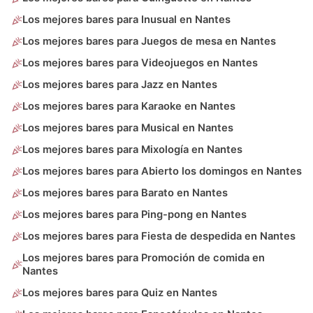
Los mejores bares para Inusual en Nantes
Los mejores bares para Juegos de mesa en Nantes
Los mejores bares para Videojuegos en Nantes
Los mejores bares para Jazz en Nantes
Los mejores bares para Karaoke en Nantes
Los mejores bares para Musical en Nantes
Los mejores bares para Mixología en Nantes
Los mejores bares para Abierto los domingos en Nantes
Los mejores bares para Barato en Nantes
Los mejores bares para Ping-pong en Nantes
Los mejores bares para Fiesta de despedida en Nantes
Los mejores bares para Promoción de comida en
Nantes
Los mejores bares para Quiz en Nantes