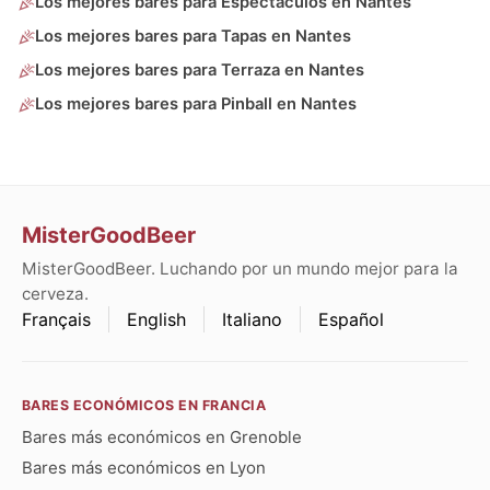
Los mejores bares para Espectáculos en Nantes
Los mejores bares para Tapas en Nantes
Los mejores bares para Terraza en Nantes
Los mejores bares para Pinball en Nantes
MisterGoodBeer
MisterGoodBeer. Luchando por un mundo mejor para la
cerveza.
Français
English
Italiano
Español
BARES ECONÓMICOS EN FRANCIA
Bares más económicos en Grenoble
Bares más económicos en Lyon