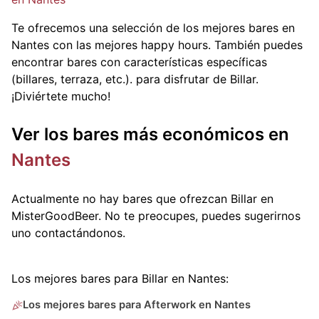
Te ofrecemos una selección de los mejores bares en
Nantes con las mejores happy hours. También puedes
encontrar bares con características específicas
(billares, terraza, etc.).
para disfrutar de Billar.
¡Diviértete mucho!
Ver los bares más económicos en
Nantes
Actualmente no hay bares que ofrezcan Billar en
MisterGoodBeer. No te preocupes, puedes sugerirnos
uno contactándonos.
Los mejores bares para Billar en Nantes:
Los mejores bares para Afterwork en Nantes